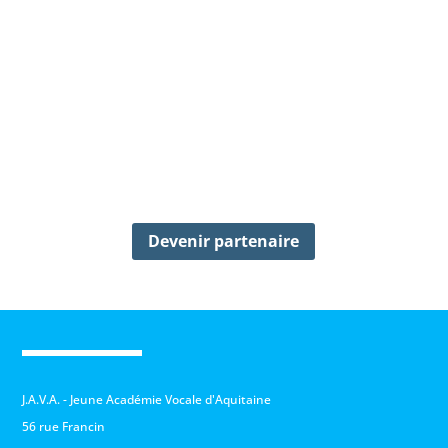
Devenir partenaire
J.A.V.A. - Jeune Académie Vocale d'Aquitaine
56 rue Francin