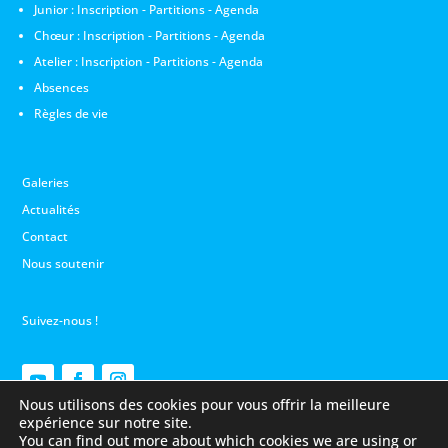
Junior :
Inscription
-
Partitions
-
Agenda
Chœur :
Inscription
-
Partitions
-
Agenda
Atelier :
Inscription
-
Partitions
-
Agenda
Absences
Règles de vie
Galeries
Actualités
Contact
Nous soutenir
Suivez-nous !
Nous utilisons des cookies pour vous offrir la meilleure
expérience sur notre site.
You can find out more about which cookies we are using or